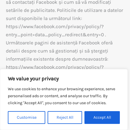
să contactați Facebook și cum să vă modificați
setările de publicitate. Politicile de utilizare a datelor
sunt disponibile la următorul link:
https://www.facebook.com/privacy/policy/?
entry_point=data_policy_redirect&entry=0 .
Următoarele pagini de asistență Facebook oferă
detalii despre cum să gestionați și să ștergeți
informațiile existente despre dumneavoastră:
https://www.facebook.com/privacy/policy/?
entry_point=data_policy_redirect&entry=0
We value your privacy
We use cookies to enhance your browsing experience, serve
Facebook nu declară în mod concludent și clar, și
personalised ads or content, and analyse our traffic. By
nici nu cunoaștem, măsura în care Facebook
clicking "Accept All", you consent to our use of cookies.
utilizează în scopuri proprii datele rezultate din
0
🛒
vizita dumneavoastră pe paginile Facebook, măsura
Customise
Reject All
Accept All
în care activitățile de pe paginile Facebook sunt