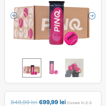
Prețul
Prețul
849,99
lei
699,99
lei
(livrare în 2-3