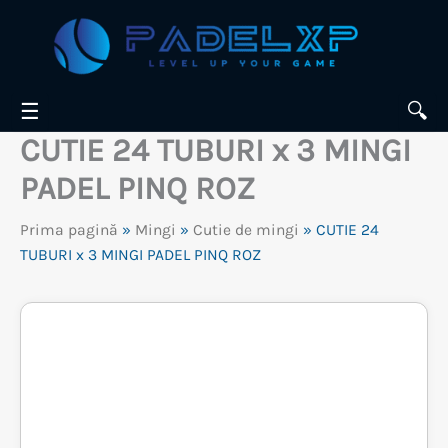
Skip
to
content
☰
🔍
CUTIE 24 TUBURI x 3 MINGI
PADEL PINQ ROZ
Prima pagină
»
Mingi
»
Cutie de mingi
» CUTIE 24
TUBURI x 3 MINGI PADEL PINQ ROZ