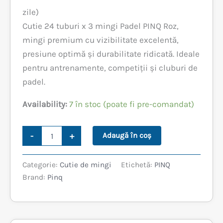
inițial
curent
zile)
Cutie 24 tuburi x 3 mingi Padel PINQ Roz,
a
este:
mingi premium cu vizibilitate excelentă,
fost:
699,99 lei.
presiune optimă și durabilitate ridicată. Ideale
pentru antrenamente, competiții și cluburi de
849,99 lei.
padel.
Availability:
7 în stoc (poate fi pre-comandat)
Cantitate
-
+
Adaugă în coș
CUTIE
24
TUBURI
Categorie:
Cutie de mingi
Etichetă:
PINQ
x
Brand:
Pinq
3
MINGI
PADEL
PINQ
ROZ