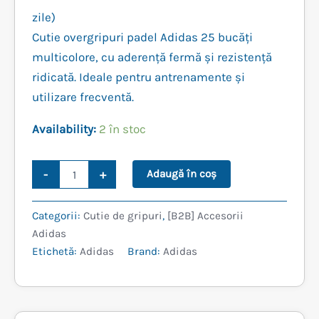
inițial
curent
zile)
Cutie overgripuri padel Adidas 25 bucăți
a
este:
multicolore, cu aderență fermă și rezistență
fost:
249,99 lei.
ridicată. Ideale pentru antrenamente și
utilizare frecventă.
299,99 lei.
Availability:
2 în stoc
Cantitate
-
+
Adaugă în coș
CUTIE
25
OVERGRIPURI
Categorii:
Cutie de gripuri
,
[B2B] Accesorii
ADIDAS
Adidas
MULTICOLORE
Etichetă:
Adidas
Brand:
Adidas