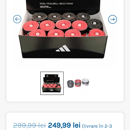
Prețul
Prețul
299,99
lei
249,99
lei
(livrare în 2-3