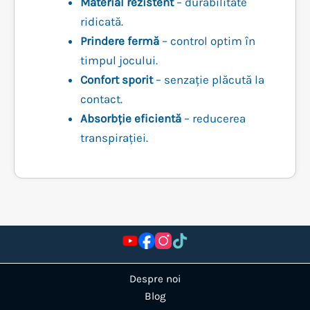
Material rezistent
– durabilitate
ridicată.
Prindere fermă
– control optim în
timpul jocului.
Confort sporit
– senzație plăcută la
contact.
Absorbție eficientă
– reducerea
transpirației.
Despre noi
Blog