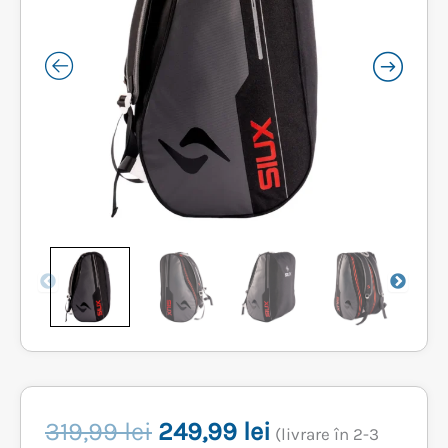
Prețul
Prețul
319,99
lei
249,99
lei
(livrare în 2-3