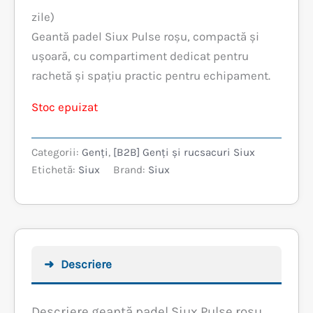
inițial
curent
zile)
Geantă padel Siux Pulse roșu, compactă și
a
este:
ușoară, cu compartiment dedicat pentru
fost:
249,99 lei.
rachetă și spațiu practic pentru echipament.
319,99 lei.
Stoc epuizat
Categorii:
Genți
,
[B2B] Genți și rucsacuri Siux
Etichetă:
Siux
Brand:
Siux
Descriere
Descriere geantă padel Siux Pulse roșu