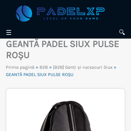
Skip
to
content
☰
🔍
GEANTĂ PADEL SIUX PULSE
ROȘU
Prima pagină
»
B2B
»
[B2B] Genți și rucsacuri Siux
»
GEANTĂ PADEL SIUX PULSE ROȘU