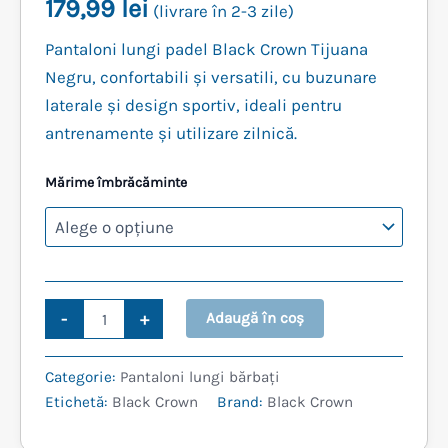
179,99
lei
(livrare în 2-3 zile)
Pantaloni lungi padel Black Crown Tijuana
Negru, confortabili și versatili, cu buzunare
laterale și design sportiv, ideali pentru
antrenamente și utilizare zilnică.
Mărime îmbrăcăminte
Cantitate
-
+
Adaugă în coș
PANTALONI
LUNGI
BLACK
Categorie:
Pantaloni lungi bărbați
CROWN
Etichetă:
Black Crown
Brand:
Black Crown
TIJUANA
NEGRU