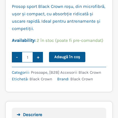
Prosop sport Black Crown roșu, din microfibră,
ușor și compact, cu absorbție ridicată și
uscare rapidă. Ideal pentru antrenamente și
competiții.
Availability:
2 în stoc (poate fi pre-comandat)
Cantitate
-
+
Adaugă în coș
PROSOP
SPORT
BLACK
Categorii:
Prosoape
,
[B2B] Accesorii Black Crown
CROWN
Etichetă:
Black Crown
Brand:
Black Crown
ROȘU
Descriere