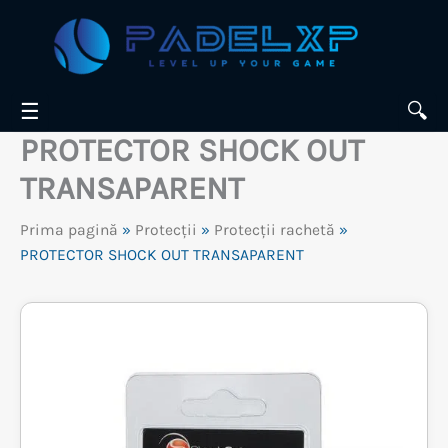
Skip
to
content
☰
🔍
PROTECTOR SHOCK OUT
TRANSAPARENT
Prima pagină
»
Protecții
»
Protecții rachetă
»
PROTECTOR SHOCK OUT TRANSAPARENT