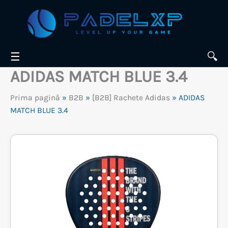
Skip
to
content
☰
🔍
ADIDAS MATCH BLUE 3.4
Prima pagină
»
B2B
»
[B2B] Rachete Adidas
» ADIDAS
MATCH BLUE 3.4