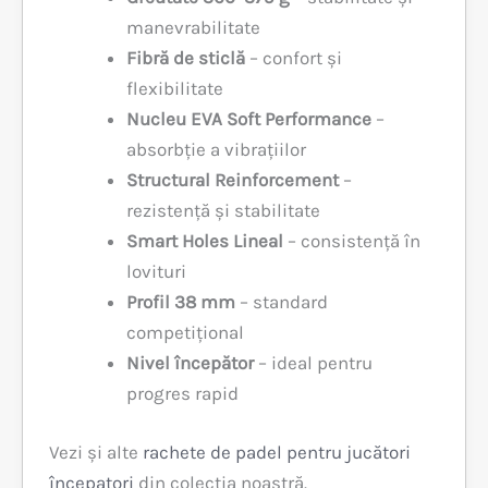
manevrabilitate
Fibră de sticlă
– confort și
flexibilitate
Nucleu EVA Soft Performance
–
absorbție a vibrațiilor
Structural Reinforcement
–
rezistență și stabilitate
Smart Holes Lineal
– consistență în
lovituri
Profil 38 mm
– standard
competițional
Nivel începător
– ideal pentru
progres rapid
Vezi și alte
rachete de padel pentru jucători
începatori
din colecția noastră.