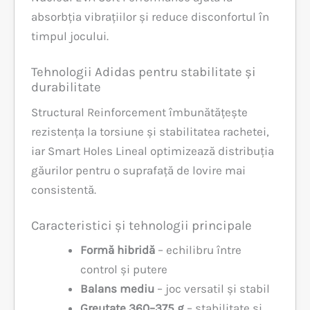
absorbția vibrațiilor și reduce disconfortul în
timpul jocului.
Tehnologii Adidas pentru stabilitate și
durabilitate
Structural Reinforcement îmbunătățește
rezistența la torsiune și stabilitatea rachetei,
iar Smart Holes Lineal optimizează distribuția
găurilor pentru o suprafață de lovire mai
consistentă.
Caracteristici și tehnologii principale
Formă hibridă
– echilibru între
control și putere
Balans mediu
– joc versatil și stabil
Greutate 360–375 g
– stabilitate și