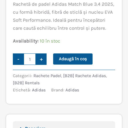
Rachetă de padel Adidas Match Blue 3.4 2025,
a
este:
cu formă hibridă, fibră de sticlă și nucleu EVA
fost:
419,99 lei.
Soft Performance. Ideală pentru începători
care caută echilibru între control și putere.
499,99 lei.
Availability:
10 în stoc
Cantitate
-
+
Adaugă în coș
ADIDAS
MATCH
BLUE
Categorii:
Rachete Padel
,
[B2B] Rachete Adidas
,
3.4
[B2B] Rentals
Etichetă:
Adidas
Brand:
Adidas