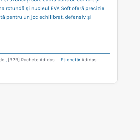
este:
ma rotundă și nucleul EVA Soft oferă precizie
t:
499,99 lei.
ctă pentru un joc echilibrat, defensiv și
,99 lei.
del
,
[B2B] Rachete Adidas
Etichetă:
Adidas