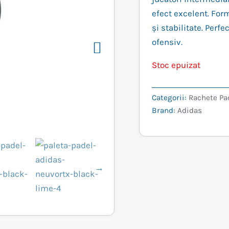
a
efect excelent. For
fos
și stabilitate. Perfe
ofensiv.
759
Stoc epuizat
Categorii:
Rachete Pa
Brand:
Adidas