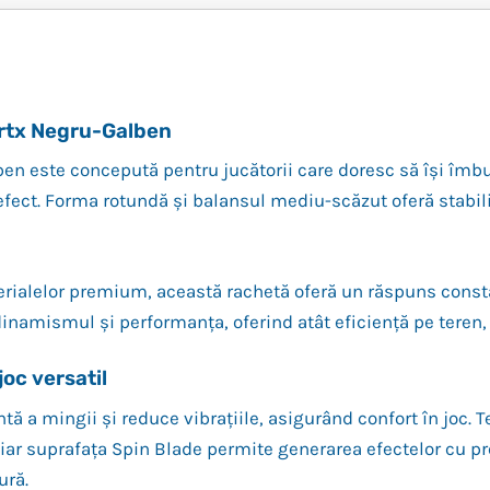
ortx Negru-Galben
n este concepută pentru jucătorii care doresc să își îmb
 efect. Forma rotundă și balansul mediu-scăzut oferă stabilit
erialelor premium, această rachetă oferă un răspuns consta
namismul și performanța, oferind atât eficiență pe teren, c
joc versatil
ntă a mingii și reduce vibrațiile, asigurând confort în joc
, iar suprafața Spin Blade permite generarea efectelor cu pr
ură.