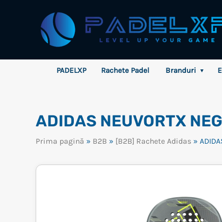
Skip
to
content
PADELXP
Rachete Padel
Branduri
E
▼
ADIDAS NEUVORTX NE
Prima pagină
»
B2B
»
[B2B] Rachete Adidas
» ADIDA