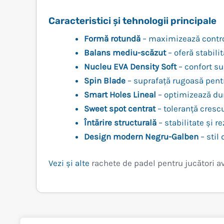
Caracteristici și tehnologii principale
Formă rotundă
– maximizează controlu
Balans mediu-scăzut
– oferă stabili
Nucleu EVA Density Soft
– confort su
Spin Blade
– suprafață rugoasă pent
Smart Holes Lineal
– optimizează dura
Sweet spot centrat
– toleranță crescu
Întărire structurală
– stabilitate și r
Design modern Negru-Galben
– stil
Vezi și alte
rachete de padel pentru jucători a