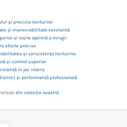
l și precizia loviturilor
tate și manevrabilitate excelentă
perior și ieșire optimă a mingii
ru efecte precise
bilitatea și consistența loviturilor
tă și control superior
ezistență în joc intens
 distinct și performanță profesională
vansați
din colecția noastră.