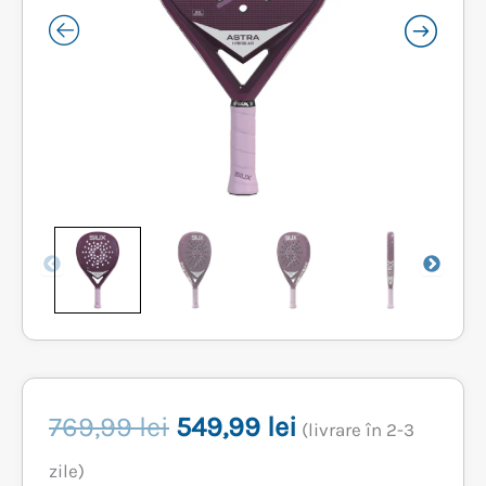
Prețul
Prețul
769,99
lei
549,99
lei
(livrare în 2-3
inițial
curent
zile)