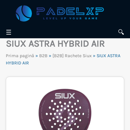
Skip
to
content
☰
🔍
SIUX ASTRA HYBRID AIR
Prima pagină
»
B2B
»
[B2B] Rachete Siux
» SIUX ASTRA
HYBRID AIR