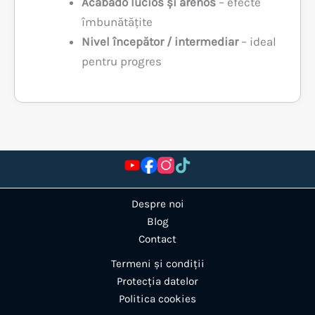
Acabado lucios și arenos
– efecte
îmbunătățite
Nivel începător / intermediar
– ideal
pentru progres
Despre noi
Blog
Contact
Termeni și condiții
Protecția datelor
Politica cookies