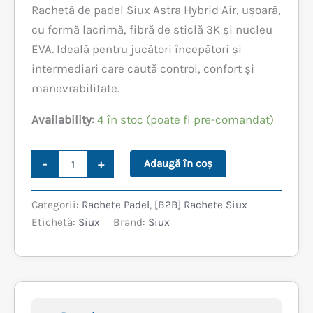
Rachetă de padel Siux Astra Hybrid Air, ușoară,
a
este:
cu formă lacrimă, fibră de sticlă 3K și nucleu
fost:
549,99 lei.
EVA. Ideală pentru jucători începători și
intermediari care caută control, confort și
769,99 lei.
manevrabilitate.
Availability:
4 în stoc (poate fi pre-comandat)
Cantitate
-
+
Adaugă în coș
SIUX
ASTRA
HYBRID
Categorii:
Rachete Padel
,
[B2B] Rachete Siux
AIR
Etichetă:
Siux
Brand:
Siux