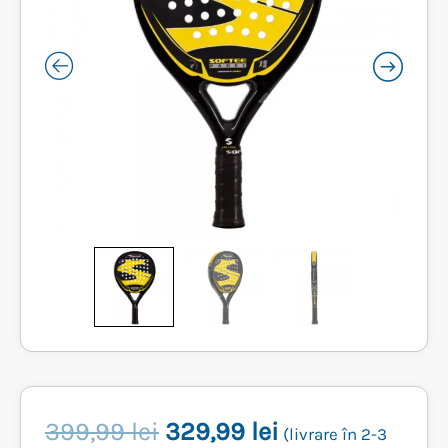
Prețul
Prețul
399,99
lei
329,99
lei
(livrare în 2-3