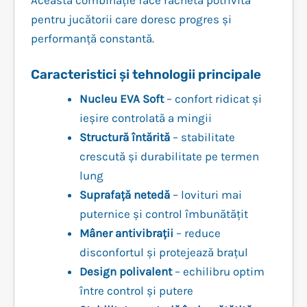
Această combinație face racheta potrivită
pentru jucătorii care doresc progres și
performanță constantă.
Caracteristici și tehnologii principale
Nucleu EVA Soft
– confort ridicat și
ieșire controlată a mingii
Structură întărită
– stabilitate
crescută și durabilitate pe termen
lung
Suprafață netedă
– lovituri mai
puternice și control îmbunătățit
Mâner antivibrații
– reduce
disconfortul și protejează brațul
Design polivalent
– echilibru optim
între control și putere