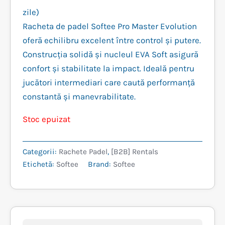
inițial
curent
zile)
Racheta de padel Softee Pro Master Evolution
a
este:
oferă echilibru excelent între control și putere.
fost:
329,99 lei.
Construcția solidă și nucleul EVA Soft asigură
confort și stabilitate la impact. Ideală pentru
399,99 lei.
jucători intermediari care caută performanță
constantă și manevrabilitate.
Stoc epuizat
Categorii:
Rachete Padel
,
[B2B] Rentals
Etichetă:
Softee
Brand:
Softee