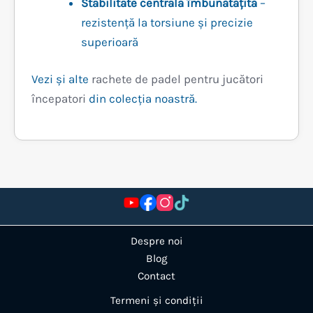
Stabilitate centrală îmbunătățită
–
rezistență la torsiune și precizie
superioară
Vezi și alte
rachete de padel pentru jucători
începatori
din colecția noastră.
Despre noi
Blog
Contact
Termeni și condiții