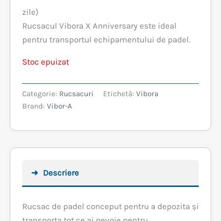
inițial
curent
zile)
Rucsacul Vibora X Anniversary este ideal
a
este:
pentru transportul echipamentului de padel.
fost:
359,99 lei.
Stoc epuizat
399,99 lei.
Categorie:
Rucsacuri
Etichetă:
Vibora
Brand:
Vibor-A
Descriere
Rucsac de padel conceput pentru a depozita și
transporta tot ce ai nevoie pentru