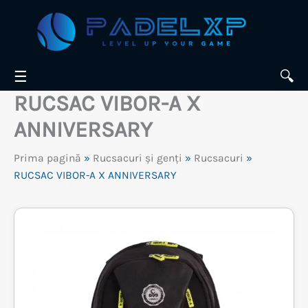
Skip
to
content
☰
🔍
RUCSAC VIBOR-A X
ANNIVERSARY
Prima pagină
»
Rucsacuri și genți
»
Rucsacuri
»
RUCSAC VIBOR-A X ANNIVERSARY