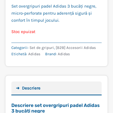
inițial
curent
Set overgripuri padel Adidas 3 bucăți negre,
micro-perforate pentru aderență sigură și
a
este:
confort în timpul jocului.
fost:
41,99 lei.
Stoc epuizat
45,99 lei.
Categorii:
Set de gripuri
,
[B2B] Accesorii Adidas
Etichetă:
Adidas
Brand:
Adidas
Descriere
Descriere set overgripuri padel Adidas
3 bucăți negre