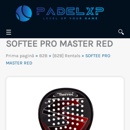
Skip
to
content
☰
🔍
SOFTEE PRO MASTER RED
Prima pagină
»
B2B
»
[B2B] Rentals
» SOFTEE PRO
MASTER RED