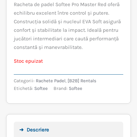
Racheta de padel Softee Pro Master Red oferă
a
este:
echilibru excelent între control și putere.
fost:
329,99 lei.
Construcția solidă și nucleul EVA Soft asigură
confort și stabilitate la impact. Ideală pentru
399,99 lei.
jucători intermediari care caută performanță
constantă și manevrabilitate.
Stoc epuizat
Categorii:
Rachete Padel
,
[B2B] Rentals
Etichetă:
Softee
Brand:
Softee
Descriere