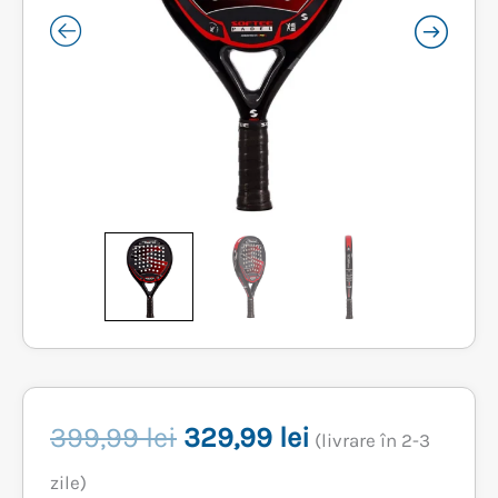
Prețul
Prețul
399,99
lei
329,99
lei
(livrare în 2-3
inițial
curent
zile)