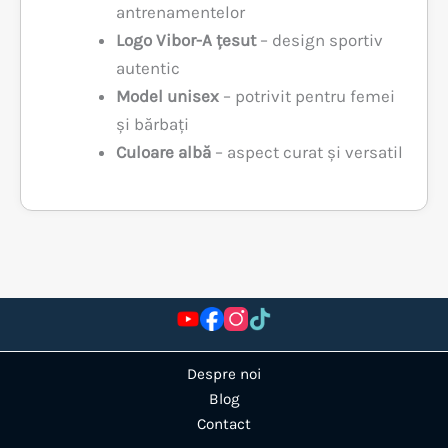
antrenamentelor
Logo Vibor-A țesut
– design sportiv
autentic
Model unisex
– potrivit pentru femei
și bărbați
Culoare albă
– aspect curat și versatil
Despre noi
Blog
Contact