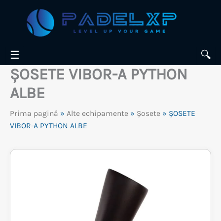
Skip
to
content
☰
🔍
ȘOSETE VIBOR-A PYTHON
ALBE
Prima pagină
»
Alte echipamente
»
Șosete
» ȘOSETE
VIBOR-A PYTHON ALBE