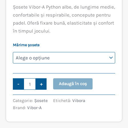
Șosete Vibor-A Python albe, de lungime medie,
confortabile și respirabile, concepute pentru
padel. Oferă fixare bună, elasticitate și confort
în timpul jocului.
Mărime șosete
Cantitate
-
+
Adaugă în coș
ȘOSETE
VIBOR-
A
Categorie:
Șosete
Etichetă:
Vibora
PYTHON
Brand:
Vibor-A
ALBE