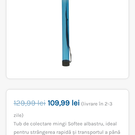
Prețul
Prețul
129,99
lei
109,99
lei
(livrare în 2-3
inițial
curent
zile)
Tub de colectare mingi Softee albastru, ideal
a
este:
pentru strângerea rapidă și transportul a până