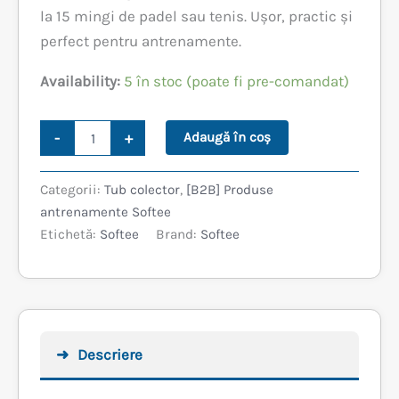
fost:
109,99 lei.
la 15 mingi de padel sau tenis. Ușor, practic și
perfect pentru antrenamente.
129,99 lei.
Availability:
5 în stoc (poate fi pre-comandat)
Cantitate
-
+
Adaugă în coș
TUB
DE
COLECTARE
Categorii:
Tub colector
,
[B2B] Produse
MINGI
antrenamente Softee
SOFTEE
Etichetă:
Softee
Brand:
Softee
ALBASTRU
Descriere