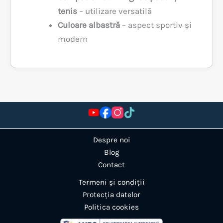
tenis
– utilizare versatilă
Culoare albastră
– aspect sportiv și
modern
Despre noi
Blog
Contact
Termeni și condiții
Protecția datelor
Politica cookies