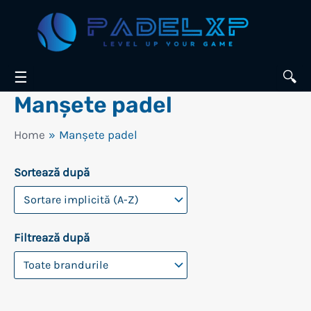
Skip
to
content
☰
🔍
Manșete padel
Home
Manșete padel
Sortează după
Filtrează după