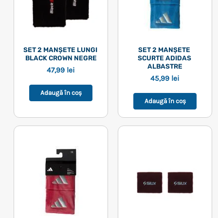
SET 2 MANȘETE LUNGI 
SET 2 MANȘETE 
BLACK CROWN NEGRE
SCURTE ADIDAS 
ALBASTRE
47,99
lei
45,99
lei
Adaugă în coș
Adaugă în coș