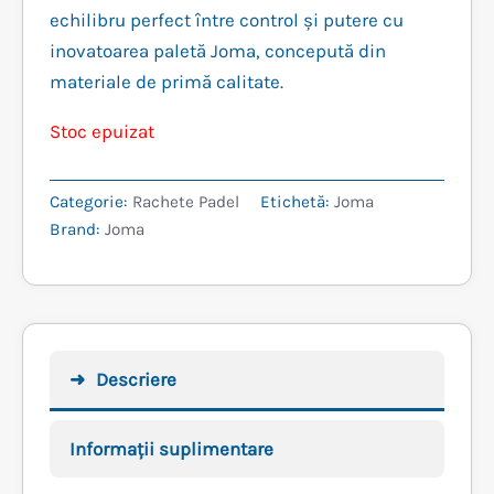
a
este:
echilibru perfect între control și putere cu
fost:
339,99 lei.
inovatoarea paletă Joma, concepută din
materiale de primă calitate.
399,99 lei.
Stoc epuizat
Categorie:
Rachete Padel
Etichetă:
Joma
Brand:
Joma
Descriere
Informații suplimentare