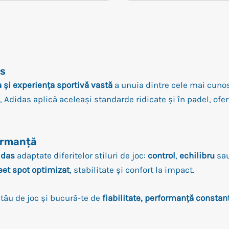
as
a și experiența sportivă vastă
a unuia dintre cele mai cunos
 Adidas aplică aceleași standarde ridicate și în padel, of
formanță
idas
adaptate diferitelor stiluri de joc:
control
,
echilibru
sa
et spot optimizat
, stabilitate și confort la impact.
 tău de joc și bucură-te de
fiabilitate, performanță constan