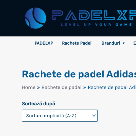
Skip
to
content
PADELXP
Rachete Padel
Branduri
E
▼
Rachete de padel Adida
Home
Rachete de padel
Rachete de padel Ad
Sortează după