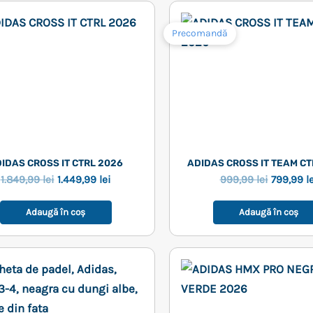
Precomandă
IDAS CROSS IT CTRL 2026
ADIDAS CROSS IT TEAM CT
Prețul
Prețul
Prețul
1.849,99
lei
1.449,99
lei
999,99
lei
799,99
l
inițial
curent
inițial
a
este:
a
Adaugă în coș
Adaugă în coș
fost:
1.449,99 lei.
fost:
1.849,99 lei.
999,99 le