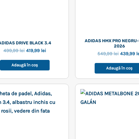
ADIDAS HMX PRO NEGRU-
ADIDAS DRIVE BLACK 3.4
2026
Prețul
Prețul
499,99
lei
419,99
lei
Prețul
549,99
lei
439,99
l
inițial
curent
inițial
a
este:
a
Adaugă în coș
fost:
419,99 lei.
Adaugă în coș
fost:
499,99 lei.
549,99 le