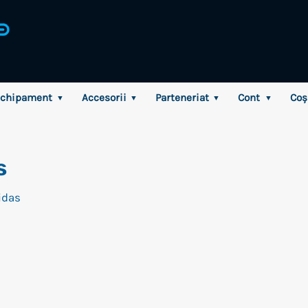
chipament
Accesorii
Parteneriat
Cont
Coș
▼
▼
▼
▼
s
idas