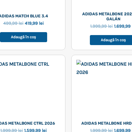
ADIDAS METALBONE 2026
ADIDAS MATCH BLUE 3.4
GALÁN
Prețul
Prețul
499,99
lei
419,99
lei
Prețul
1.999,99
lei
1.699,99
inițial
curent
inițial
a
este:
a
Adaugă în coș
fost:
419,99 lei.
Adaugă în coș
fost:
499,99 lei.
1.999,99 l
DAS METALBONE CTRL 2026
ADIDAS METALBONE HRD
Prețul
Prețul
Prețul
1.999,99
lei
1.599,99
lei
1.999,99
lei
1.699,99