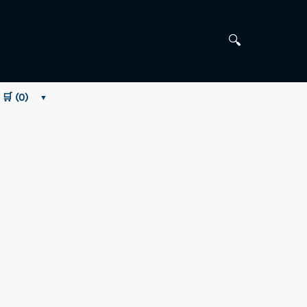
🔍
 🛒 (
0
)
▼