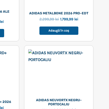
 ALE 
ADIDAS METALBONE 2026 PRO-EDT
Prețul
Prețul
2.299,99
lei
1.799,99
lei
Prețul
lei
inițial
curent
curent
a
este:
este:
Adaugă în coș
fost:
1.799,99 lei.
1.699,99 lei.
2.299,99 lei.
ei.
ADIDAS NEUVORTX NEGRU-
+ 2026
PORTOCALIU
Prețul
lei