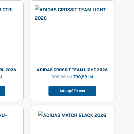
RL 2026
ADIDAS CROSSIT TEAM LIGHT 2026
Prețul
Prețul
Prețul
ei
999,99
lei
799,99
lei
curent
inițial
curent
este:
a
este:
Adaugă în coș
799,99 lei.
fost:
799,99 lei.
i.
999,99 lei.