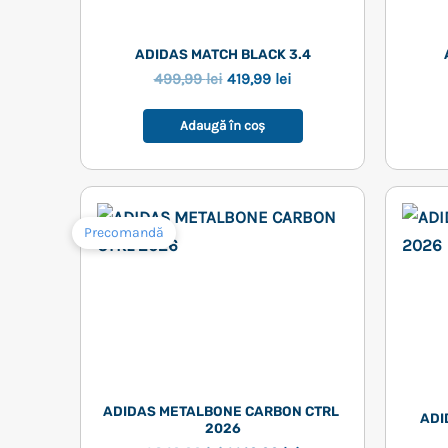
ADIDAS MATCH BLACK 3.4
Prețul
Prețul
499,99
lei
419,99
lei
inițial
curent
a
este:
Adaugă în coș
fost:
419,99 lei.
499,99 lei.
Precomandă
ADIDAS METALBONE CARBON CTRL 
ADI
2026