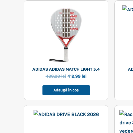
ADIDAS ADIDAS MATCH LIGHT 3.4
AD
Prețul
Prețul
499,99
lei
419,99
lei
inițial
curent
a
este:
Adaugă în coș
fost:
419,99 lei.
499,99 lei.